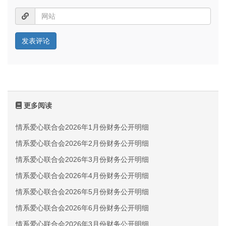
更多阅读
情系爱心联合会2026年1月份财务公开明细
情系爱心联合会2026年2月份财务公开明细
情系爱心联合会2026年3月份财务公开明细
情系爱心联合会2026年4月份财务公开明细
情系爱心联合会2026年5月份财务公开明细
情系爱心联合会2026年6月份财务公开明细
情系爱心联合会2026年3月份财务公开明细