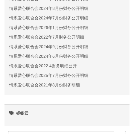
情系爱心联合会2024年8月份财务公开明细
情系爱心联合会2024年7月份财务公开明细
情系爱心联合会2026年1月份财务公开明细
情系爱心联合会2022年7月财务公开明细
情系爱心联合会2024年9月份财务公开明细
情系爱心联合会2024年6月份财务公开明细
情系爱心联合会2022.4财务明细公开
情系爱心联合会2025年7月份财务公开明细
情系爱心联合会2021年8月份财务明细
标签云